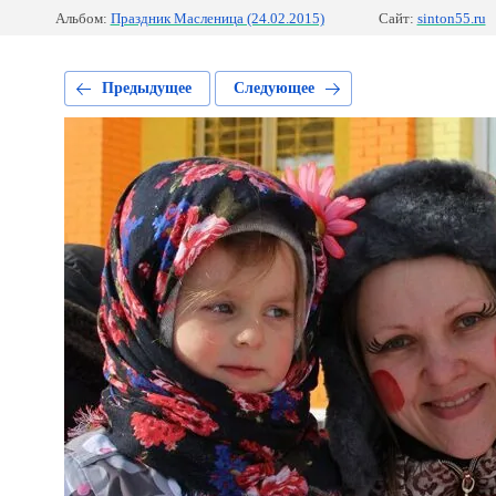
Альбом:
Праздник Масленица (24.02.2015)
Сайт:
sinton55.ru
Предыдущее
Следующее